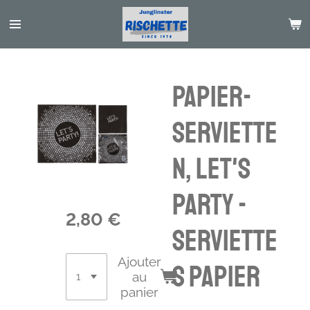
Passer
au
contenu
principal
Papier-
Serviette
n, Let's
party -
2,80 €
Serviette
Ajouter
s papier
au
panier