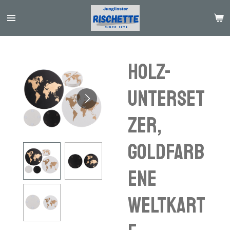
Passer
au
contenu
principal
Holz-
Unterset
zer,
goldfarb
ene
Weltkart