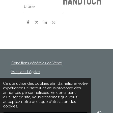
Handtuch
brune
P
P
P
P
a
a
a
a
r
r
r
r
t
t
t
t
a
a
a
a
g
g
g
g
e
e
e
e
r
r
r
r
Conditions générales de Vente
Mentions Légales
Politique de Confidentialité
Ce site utilise des cookies afin d’améliorer votre
© 2020 - 2026 Rischette
expérience utilisateur et vous proposer des
Propulsé par
Webador
annonces personnalisées. En continuant
d'utiliser ce site, vous confirmez que vous
acceptez notre politique d’utilisation des
cookies.