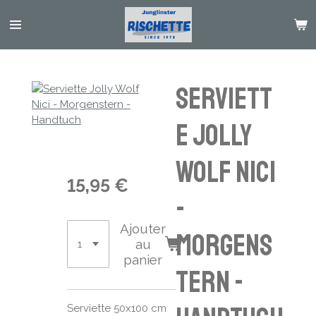
Passer
au
contenu
principal
Serviett
e Jolly
Wolf Nici
15,95 €
-
Ajouter
Morgens
au
panier
tern -
Serviette 50x100 cm