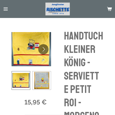
Passer
au
contenu
principal
Handtuch
Kleiner
König -
Serviett
e petit
roi -
15,95 €