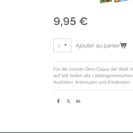
9,95 €
Ajouter au panier
Für die coolste Dino-Clique der Welt:
auf 108 Seiten alle Lieblingsmenschen 
Ausfüllen, Ankreuzen und Entdecken.
P
P
P
a
a
a
r
r
r
t
t
t
a
a
a
g
g
g
e
e
e