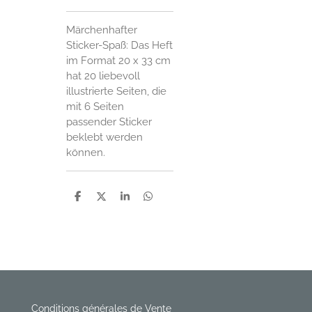
Märchenhafter
Sticker-Spaß: Das Heft
im Format 20 x 33 cm
hat 20 liebevoll
illustrierte Seiten, die
mit 6 Seiten
passender Sticker
beklebt werden
können.
P
P
P
P
a
a
a
a
r
r
r
r
t
t
t
t
a
a
a
a
g
g
g
g
e
e
e
e
r
r
r
r
Conditions générales de Vente