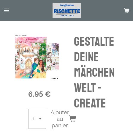
Passer
au
contenu
principal
Gestalte
deine
Märchen
welt -
6,95 €
create
Ajouter
au
panier