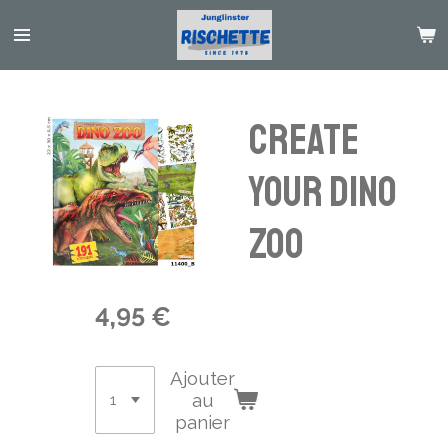
Passer
au
contenu
principal
Create
your DINO
ZOO
4,95 €
Ajouter
au
panier