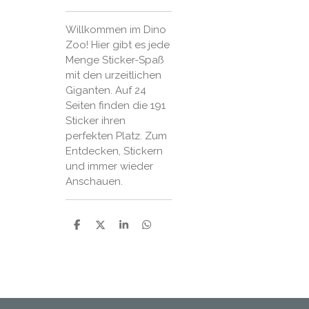
Willkommen im Dino
Zoo! Hier gibt es jede
Menge Sticker-Spaß
mit den urzeitlichen
Giganten. Auf 24
Seiten finden die 191
Sticker ihren
perfekten Platz. Zum
Entdecken, Stickern
und immer wieder
Anschauen.
P
P
P
P
a
a
a
a
r
r
r
r
t
t
t
t
a
a
a
a
g
g
g
g
e
e
e
e
r
r
r
r