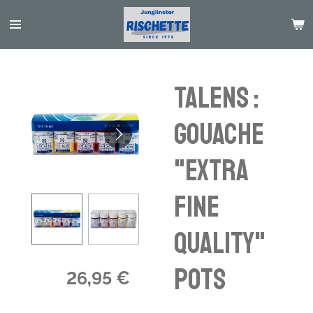
Passer
au
contenu
principal
Talens :
Gouache
"Extra
Fine
Quality"
pots
26,95 €