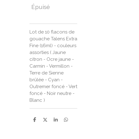
Épuisé
Lot de 10 flacons de
gouache Talens Extra
Fine (16ml) - couleurs
assorties ( Jaune
citron - Ocre jaune -
Carmin - Vermillon -
Terre de Sienne
brûlée - Cyan -
Outremer foncé - Vert
foncé - Noir neutre -
Blanc )
P
P
P
P
a
a
a
a
r
r
r
r
t
t
t
t