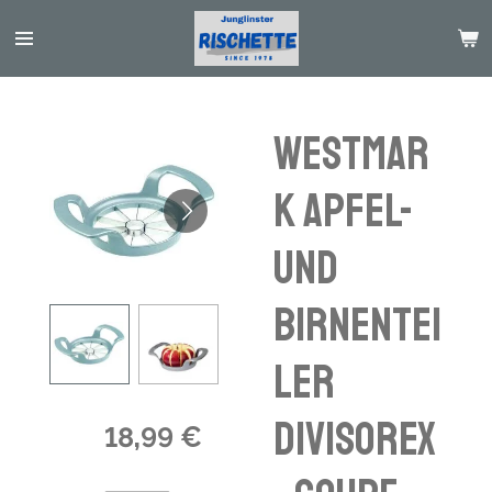
Passer
au
contenu
principal
WESTMAR
K Apfel-
und
Birnentei
ler
Divisorex
18,99 €