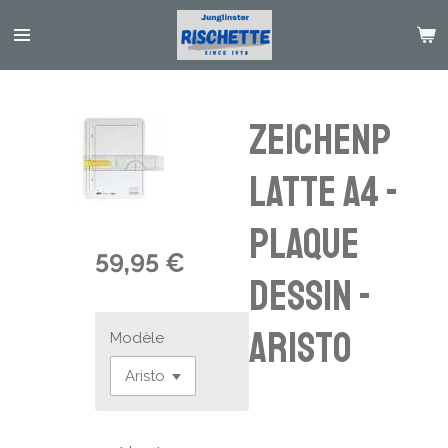
Passer
au
contenu
principal
Zeichenp
latte A4 -
PLAQUE
59,95 €
DESSIN -
Aristo
Modèle