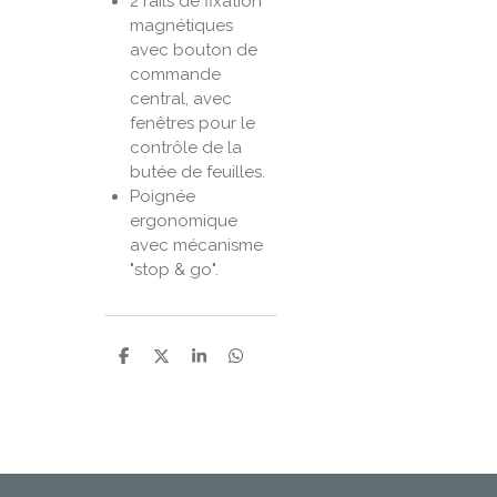
2 rails de fixation
magnétiques
avec bouton de
commande
central, avec
fenêtres pour le
contrôle de la
butée de feuilles.
Poignée
ergonomique
avec mécanisme
"stop & go".
P
P
P
P
a
a
a
a
r
r
r
r
t
t
t
t
a
a
a
a
g
g
g
g
e
e
e
e
r
r
r
r