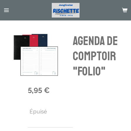
Passer
au
contenu
principal
Agenda de
comptoir
"Folio"
5,95 €
Épuisé