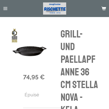
Passer
au
contenu
principal
Grill-
und
Paellapf
anne 36
74,95 €
cm Stella
Nova -
Épuisé