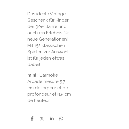
Das ideale Vintage
Geschenk für Kinder
der 90er Jahre und
auch ein Erlebnis für
neue Generationen!
Mit 152 klassischen
Spielen zur Auswahl,
ist für jeden etwas
dabei!
mini
: L'armoire
Arcade mesure 5,7
cm de largeur et de
profondeur et 9,5 cm
de hauteur
P
P
P
P
a
a
a
a
r
r
r
r