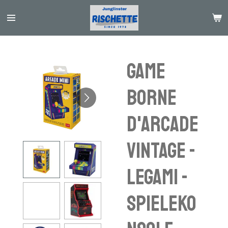
Passer
au
contenu
principal
Game
borne
d'Arcade
Vintage -
Legami -
Spieleko