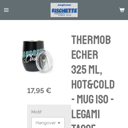
Passer
au
contenu
principal
Thermob
echer
325 ml,
Hot&Cold
17,95 €
- Mug iso -
Legami
Motif