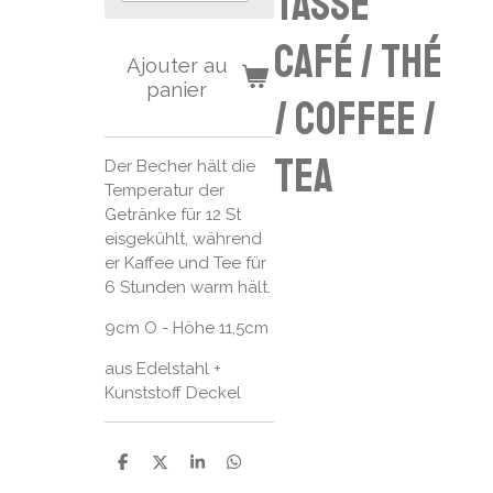
tasse
café / thé
Ajouter au
panier
/ coffee /
tea
Der Becher hält die
Temperatur der
Getränke für 12 St
eisgekühlt, während
er Kaffee und Tee für
6 Stunden warm hält.
9cm O - Höhe 11,5cm
aus Edelstahl +
Kunststoff Deckel
P
P
P
P
a
a
a
a