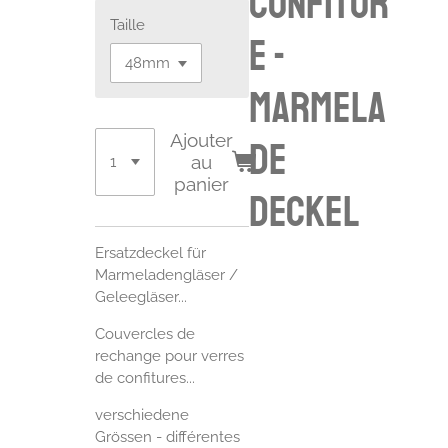
confitur
Taille
e -
Marmela
Ajouter
de
au
panier
Deckel
Ersatzdeckel für
Marmeladengläser /
Geleegläser...
Couvercles de
rechange pour verres
de confitures...
verschiedene
Grössen - différentes