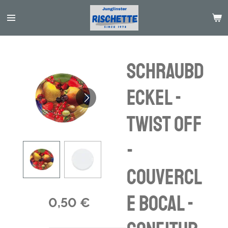
Passer
au
contenu
principal
Schraubd
eckel -
Twist off
-
couvercl
e bocal -
0,50 €