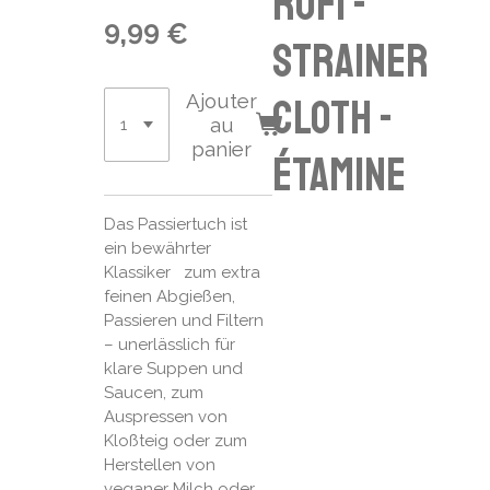
rofi -
9,99 €
strainer
Ajouter
cloth -
au
panier
étamine
Das Passiertuch ist
ein bewährter
Klassiker
zum extra
feinen Abgießen,
Passieren
und Filtern
– unerlässlich für
klare Suppen und
Saucen, zum
Auspressen von
Kloßteig oder zum
Herstellen von
veganer Milch oder