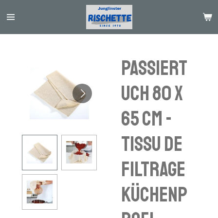
Passer
au
contenu
principal
PASSIERT
UCH 80 X
65 CM -
Tissu de
filtrage
Küchenp