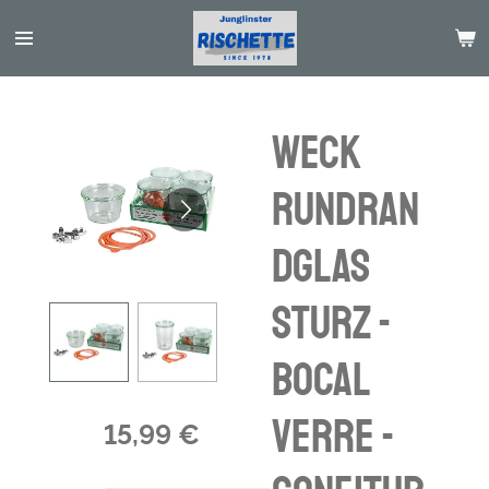
Passer
au
contenu
principal
WECK
RUNDRAN
DGLAS
STURZ -
bocal
verre -
15,99 €