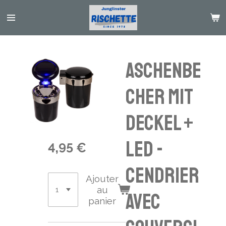
Passer
au
contenu
principal
Aschenbe
cher mit
Deckel +
LED -
4,95 €
cendrier
Ajouter
au
avec
panier