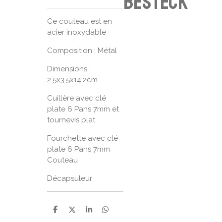
Besteck
Ce couteau est en
acier inoxydable
Composition : Métal
Dimensions :
2.5x3.5x14.2cm
Cuillère avec clé
plate 6 Pans 7mm et
tournevis plat
Fourchette avec clé
plate 6 Pans 7mm
Couteau
Décapsuleur
P
P
P
P
a
a
a
a