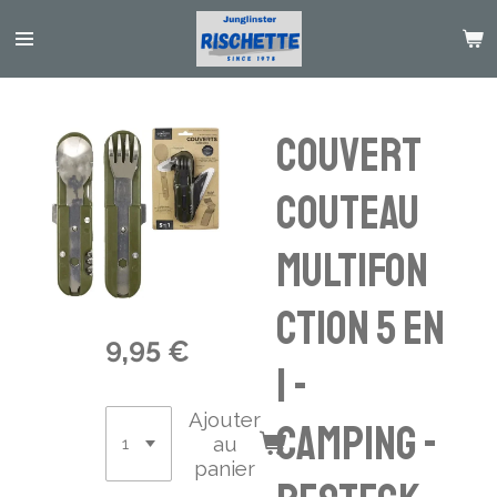
Passer
au
contenu
principal
Couvert
Couteau
Multifon
ction 5 EN
9,95 €
1 -
Ajouter
Camping -
au
panier