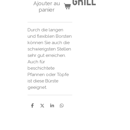
grill
Ajouter au
panier
Durch die langen
und flexiblen Borsten
können Sie auch die
schwierigsten Stellen
sehr gut erreichen.
Auch für
beschichtete
Pfannen oder Töpfe
ist diese Bürste
geeignet.
P
P
P
P
a
a
a
a
r
r
r
r
t
t
t
t
a
a
a
a
g
g
g
g