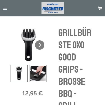
Passer
au
contenu
principal
Grillbür
ste OXO
Good
Grips -
brosse
bbq -
12,95 €