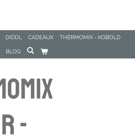
DIDDL
CADEAUX
THERMOMIX - KOBOLD
BLOG
momix
r -