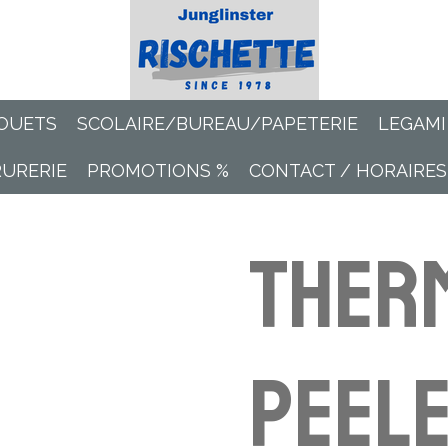
OUETS
SCOLAIRE/BUREAU/PAPETERIE
LEGAMI
RURERIE
PROMOTIONS %
CONTACT / HORAIRES
Ther
peele