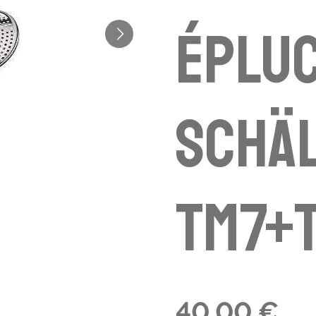
épluc
schä
TM7+
40,00 €