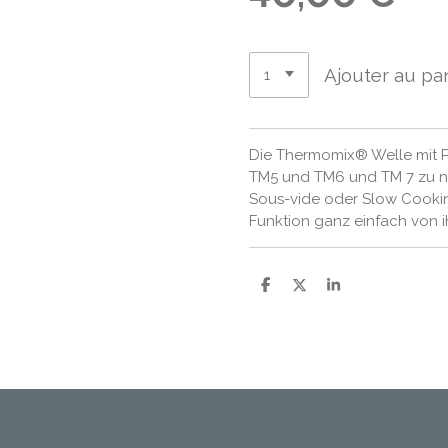
Ajouter au pa
Die Thermomix® Welle mit P
TM5 und TM6 und TM 7 zu n
Sous-vide oder Slow Cooking
Funktion ganz einfach von i
P
P
P
a
a
a
r
r
r
t
t
t
a
a
a
g
g
g
e
e
e
r
r
r