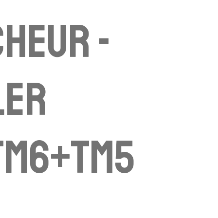
heur -
ler
TM6+TM5