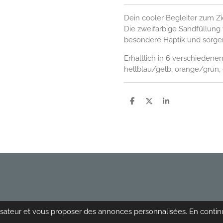
Dein cooler Begleiter zum 
Die zweifarbige Sandfüllung
besondere Haptik und sorgen
Erhältlich in 6 verschiedene
hellblau/gelb, orange/grün,
P
P
P
a
a
a
r
r
r
t
t
t
a
a
a
g
g
g
e
e
e
r
r
r
ilisateur et vous proposer des annonces personnalisées. En continu