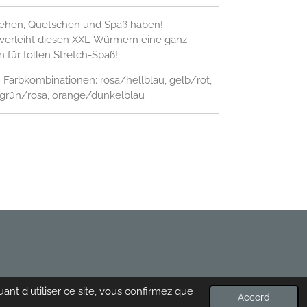
Ziehen, Quetschen und Spaß haben!
 verleiht diesen XXL-Würmern eine ganz
 für tollen Stretch-Spaß!
n Farbkombinationen: rosa/hellblau, gelb/rot,
 grün/rosa, orange/dunkelblau
ant d'utiliser ce site, vous confirmez que
Propulsé par
Webador
Accord