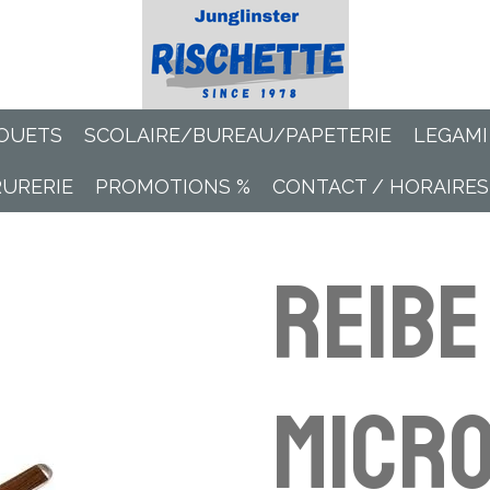
OUETS
SCOLAIRE/BUREAU/PAPETERIE
LEGAMI
RURERIE
PROMOTIONS %
CONTACT / HORAIRES
Reibe
Micr