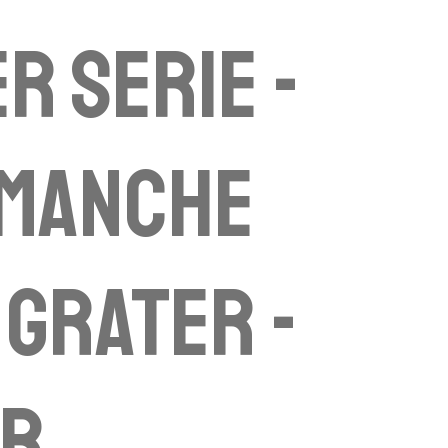
r Serie -
 manche
 grater -
er