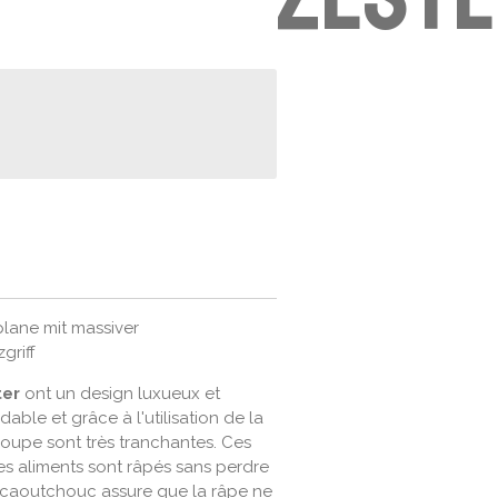
plane mit massiver
griff
ter
ont un design luxueux et
able et grâce à l'utilisation de la
coupe sont très tranchantes. Ces
es aliments sont râpés sans perdre
n caoutchouc assure que la râpe ne