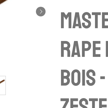
Maste
rape
bois -
zest