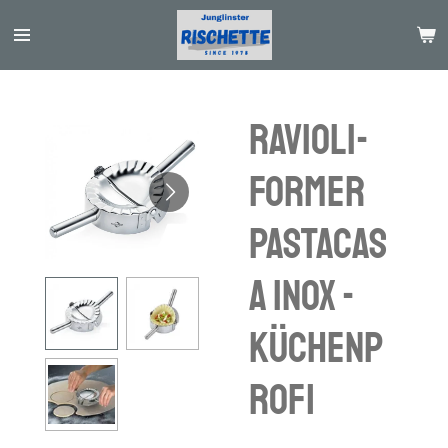
Passer
au
contenu
principal
Ravioli-
Former
PASTACAS
A inox -
Küchenp
rofi