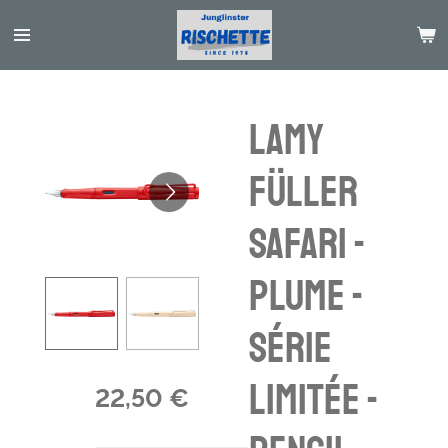
Passer
au
contenu
principal
Lamy
Füller
Safari -
plume -
série
limitée -
22,50 €