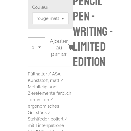
pencil
Couleur
pen -
writing -
Ajouter
LIMITED
au
panier
EDITION
Füllhalter / ASA-
Kunststoff, matt /
Metallclip und
Zierelemente farblich
Ton-in-Ton /
ergonomisches
Griffstück /
Stahlfeder, poliert /
mit Tintenpatrone