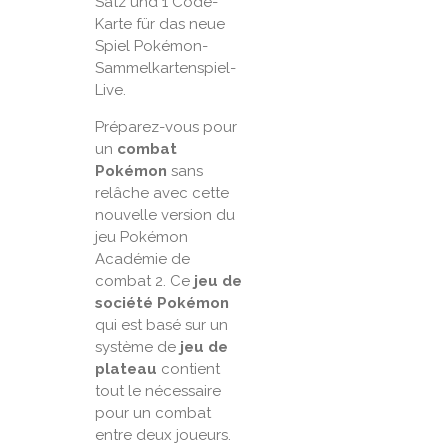
Satz und 1 Code-
Karte für das neue
Spiel Pokémon-
Sammelkartenspiel-
Live.
Préparez-vous pour
un
combat
Pokémon
sans
relâche avec cette
nouvelle version du
jeu Pokémon
Académie de
combat 2. Ce
jeu de
société Pokémon
qui est basé sur un
système de
jeu de
plateau
contient
tout le nécessaire
pour un combat
entre deux joueurs.