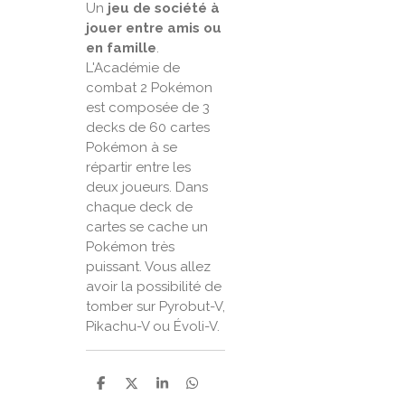
Un
jeu de société à
jouer entre amis ou
en famille
.
L'Académie de
combat 2 Pokémon
est composée de 3
decks de 60 cartes
Pokémon à se
répartir entre les
deux joueurs. Dans
chaque deck de
cartes se cache un
Pokémon très
puissant. Vous allez
avoir la possibilité de
tomber sur Pyrobut-V,
Pikachu-V ou Évoli-V.
P
P
P
P
a
a
a
a