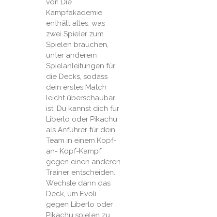
vor! Die
Kampfakademie
enthält alles, was
zwei Spieler zum
Spielen brauchen,
unter anderem
Spielanleitungen für
die Decks, sodass
dein erstes Match
leicht überschaubar
ist. Du kannst dich für
Liberlo oder Pikachu
als Anführer für dein
Team in einem Kopf-
an- Kopf-Kampf
gegen einen anderen
Trainer entscheiden.
Wechsle dann das
Deck, um Evoli
gegen Liberlo oder
Pikachu spielen zu