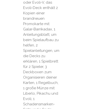
oder Evoli-V, das
Evoli-Deck enthält 2
Kopien einer
brandneuen
Promokarte mit
Galar-Barrikadax, 1
Anleitungsblatt, um
beim Spielaufbau zu
helfen, 2
Spielanleitungen, um
die Decks zu
erklären, 1 Spielbrett
für 2 Spieler, 3
Deckboxen zum
Organisieren deiner
Karten, 1 Regelbuch,
1 große Münze mit
Liberlo, Pikachu und
Evoli, 1
Schadensmarken-