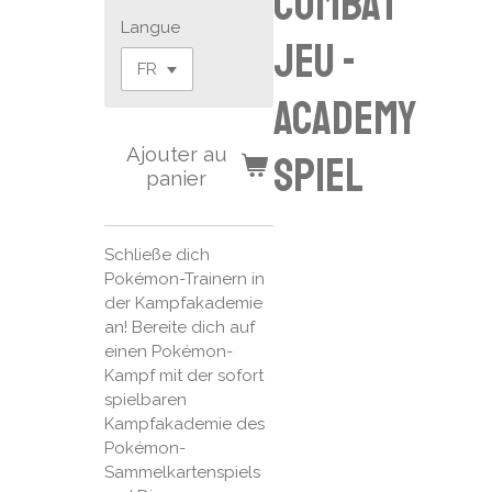
Combat
Langue
jeu -
academy
Ajouter au
Spiel
panier
Schließe dich
Pokémon-Trainern in
der Kampfakademie
an! Bereite dich auf
einen Pokémon-
Kampf mit der sofort
spielbaren
Kampfakademie des
Pokémon-
Sammelkartenspiels