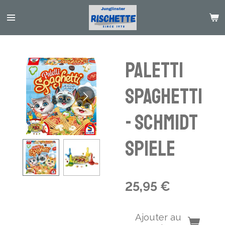
Passer
au
contenu
principal
Paletti
Spaghetti
- Schmidt
Spiele
25,95 €
Ajouter au