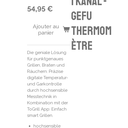
1 Kanal -
54,95 €
GEFU
Ajouter au
thermom
panier
ètre
Die geniale Lösung
für punktgenaues
Grillen, Braten und
Räuchern. Präzise
digitale Temperatur-
und Garkontrolle
durch hochsensible
Messtechnik in
Kombination mit der
ToGrill App: Einfach
smart Grillen.
hochsensible