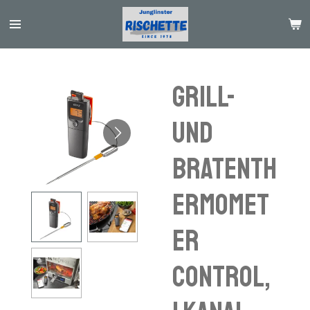
Passer
au
contenu
principal
Grill-
und
Bratenth
ermomet
er
CONTROL,