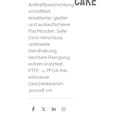
cake
Antihaftbeschichtung,
schnittfest,
emaillierter, glatter
und auslaufsicherer
Flachboden, Safe-
Click-Verschluss,
optimierte
Handhabung,
leichtere Reinigung,
extrem kratzfest,
PTFE- u. PFOA-frei,
exklusiver
Geschenkkarton
30x11x8 cm
P
P
P
P
a
a
a
a
r
r
r
r
t
t
t
t
a
a
a
a
g
g
g
g