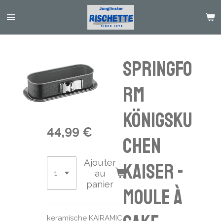
Passer
au
contenu
principal
Springfo
rm
Königsku
44,99 €
chen
Ajouter
Kaiser -
au
panier
moule à
keramische KAIRAMIC