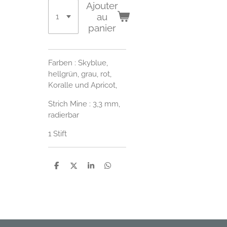
Ajouter
au
panier
Farben : Skyblue,
hellgrün, grau, rot,
Koralle und Apricot,
Strich Mine : 3,3 mm,
radierbar
1 Stift
P
P
P
P
a
a
a
a
r
r
r
r
t
t
t
t
a
a
a
a
g
g
g
g
e
e
e
e
r
r
r
r