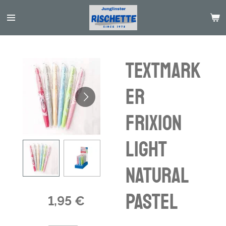
Passer
au
contenu
principal
Textmark
er
FriXion
Light
Natural
Pastel
1,95 €