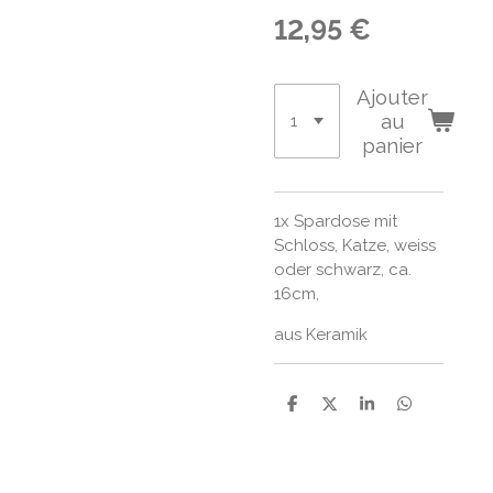
12,95 €
Ajouter
au
panier
1x Spardose mit
Schloss, Katze, weiss
oder schwarz, ca.
16cm,
aus Keramik
P
P
P
P
a
a
a
a
r
r
r
r
t
t
t
t
a
a
a
a
g
g
g
g