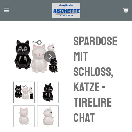
Passer
au
contenu
principal
Spardose
mit
Schloss,
Katze -
tirelire
chat