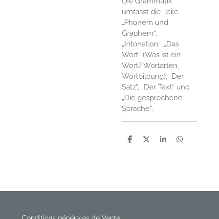
Die Grammatik
umfasst die Teile
„Phonem und
Graphem“,
„Intonation“, „Das
Wort“ (Was ist ein
Wort? Wortarten,
Wortbildung), „Der
Satz“, „Der Text“ und
„Die gesprochene
Sprache“.
P
P
P
P
a
a
a
a
r
r
r
r
t
t
t
t
a
a
a
a
g
g
g
g
e
e
e
e
r
r
r
r
Conditions générales de Vente