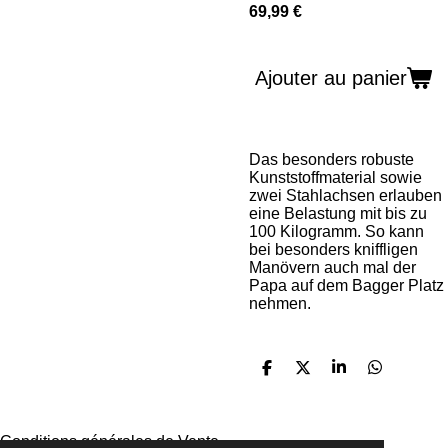
69,99 €
Ajouter au panier
Das besonders robuste
Kunststoffmaterial sowie
zwei Stahlachsen erlauben
eine Belastung mit bis zu
100 Kilogramm. So kann
bei besonders kniffligen
Manövern auch mal der
Papa auf dem Bagger Platz
nehmen.
P
P
P
P
a
a
a
a
r
r
r
r
t
t
t
t
a
a
a
a
Conditions générales de Vente