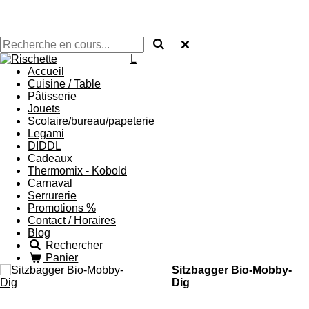
L
Accueil
Cuisine / Table
Pâtisserie
Jouets
Scolaire/bureau/papeterie
Legami
DIDDL
Cadeaux
Thermomix - Kobold
Carnaval
Serrurerie
Promotions %
Contact / Horaires
Blog
Rechercher
Panier
Sitzbagger Bio-Mobby-
Dig