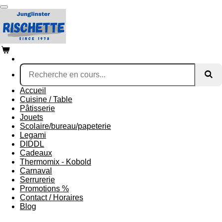
Passer
au
contenu
principal
Accueil
Cuisine / Table
Pâtisserie
Jouets
Scolaire/bureau/papeterie
Legami
DIDDL
Cadeaux
Thermomix - Kobold
Carnaval
Serrurerie
Promotions %
Contact / Horaires
Blog