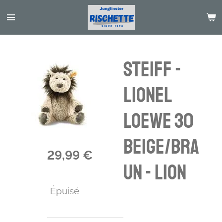
Passer
au
contenu
principal
Steiff -
Lionel
Loewe 30
beige/bra
29,99 €
un - Lion
Épuisé