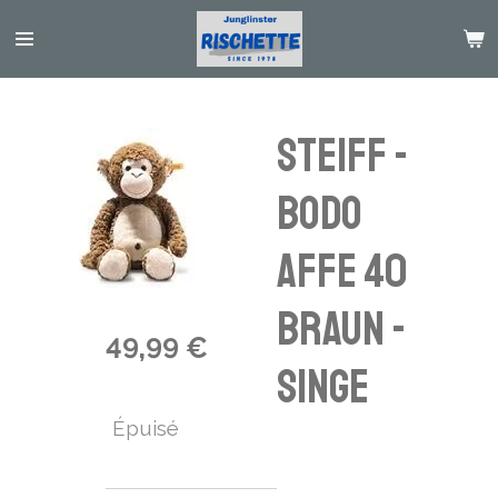
Passer
au
contenu
principal
Steiff -
Bodo
Affe 40
braun -
49,99 €
Singe
Épuisé