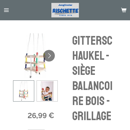
Passer
au
contenu
principal
Gittersc
haukel -
siège
balancoi
re bois -
grillage
26,99 €