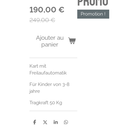
Promo
190,00 €
Promotion !
249,00 €
Ajouter au
panier
Kart mit
Freilaufautomatik
Für Kinder von 3-8
jahre
Tragkraft 50 Kg
P
P
P
P
a
a
a
a
r
r
r
r
t
t
t
t