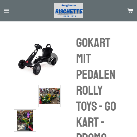
Passer
au
contenu
principal
Gokart
mit
Pedalen
Rolly
Toys - Go
Kart -