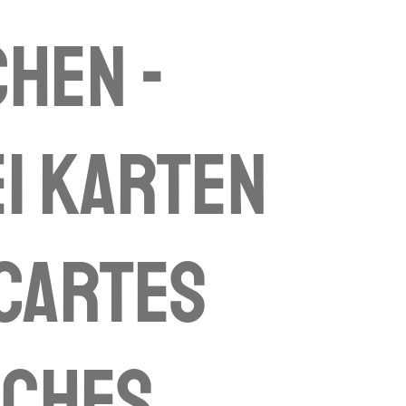
hen -
i Karten
 cartes
fiches