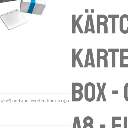
Kärtc
Karte
Box -
0 g/m²) und 400 linierten Karten (150
A8 - 