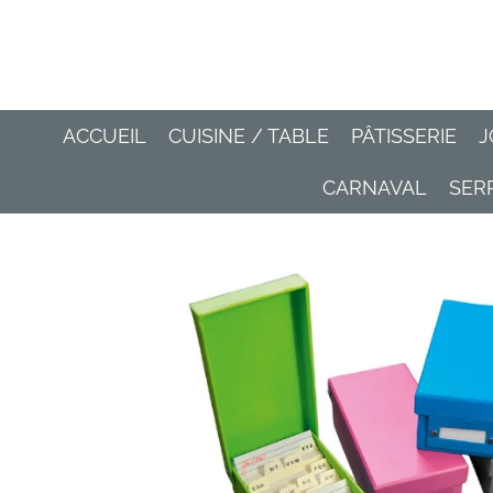
Passer
au
contenu
principal
ACCUEIL
CUISINE / TABLE
PÂTISSERIE
J
CARNAVAL
SER