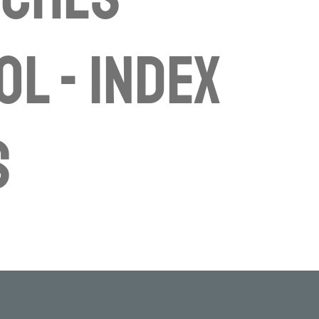
ol - index
s