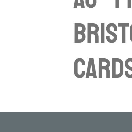
brist
card