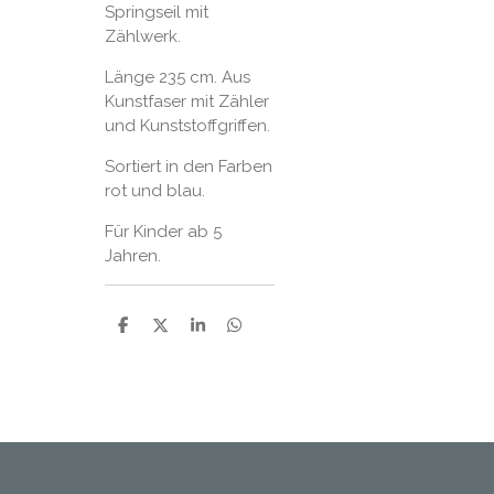
Springseil mit
Zählwerk.
Länge 235 cm. Aus
Kunstfaser mit Zähler
und Kunststoffgriffen.
Sortiert in den Farben
rot und blau.
Für Kinder ab 5
Jahren.
P
P
P
P
a
a
a
a
r
r
r
r
t
t
t
t
a
a
a
a
g
g
g
g
e
e
e
e
r
r
r
r