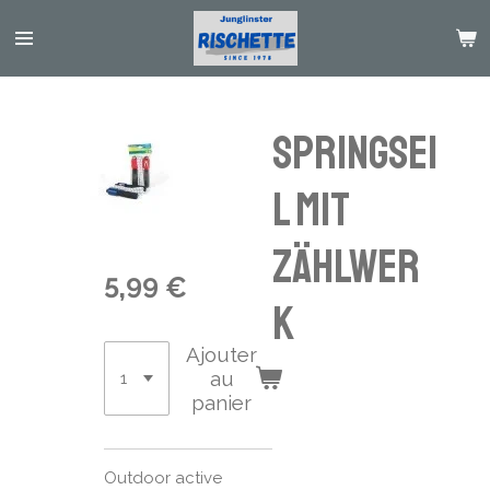
Passer
au
contenu
principal
Springsei
l mit
Zählwer
5,99 €
k
Ajouter
au
panier
Outdoor active