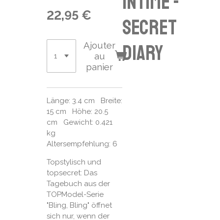
intime -
22,95 €
secret
Ajouter
diary
au
panier
Länge: 3.4 cm Breite:
15 cm Höhe: 20.5
cm Gewicht: 0.421
kg
Altersempfehlung: 6
Topstylisch und
topsecret: Das
Tagebuch aus der
TOPModel-Serie
"Bling, Bling" öffnet
sich nur, wenn der