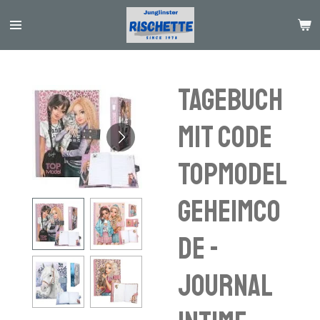
Passer
au
contenu
principal
Tagebuch
mit Code
TOPModel
Geheimco
de -
journal