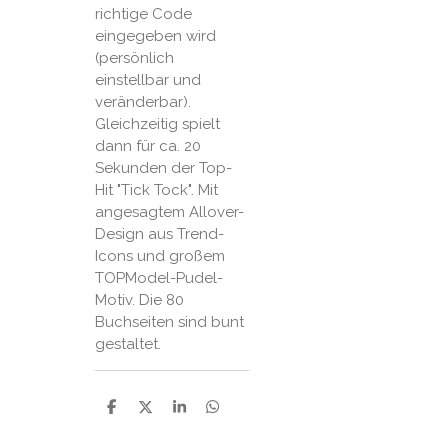
richtige Code
eingegeben wird
(persönlich
einstellbar und
veränderbar).
Gleichzeitig spielt
dann für ca. 20
Sekunden der Top-
Hit "Tick Tock". Mit
angesagtem Allover-
Design aus Trend-
Icons und großem
TOPModel-Pudel-
Motiv. Die 80
Buchseiten sind bunt
gestaltet.
P
P
P
P
a
a
a
a
r
r
r
r