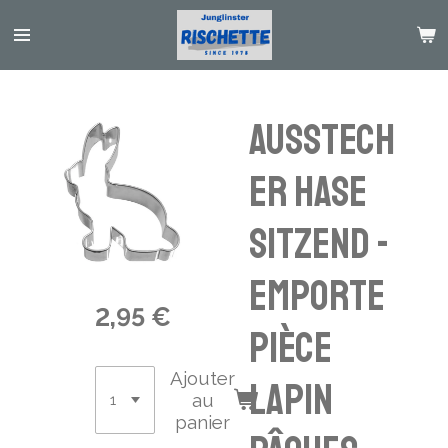
Passer
au
contenu
principal
Ausstech
er Hase
sitzend -
emporte
2,95 €
pièce
Ajouter
lapin
au
panier