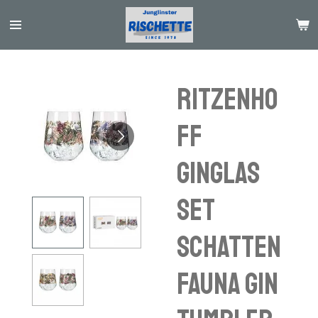
Passer
au
contenu
principal
Ritzenho
ff
Ginglas
Set
Schatten
fauna Gin