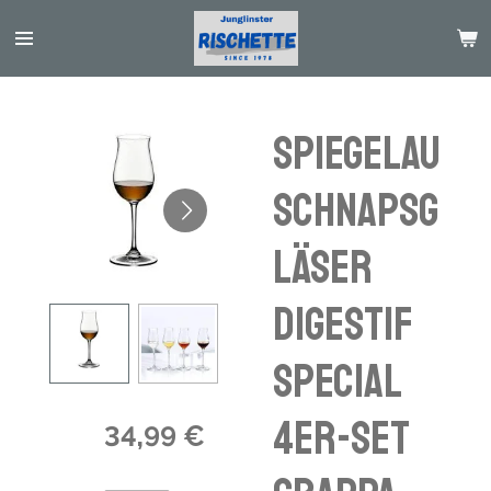
Passer
au
contenu
principal
Spiegelau
Schnapsg
läser
Digestif
Special
4er-Set
34,99 €