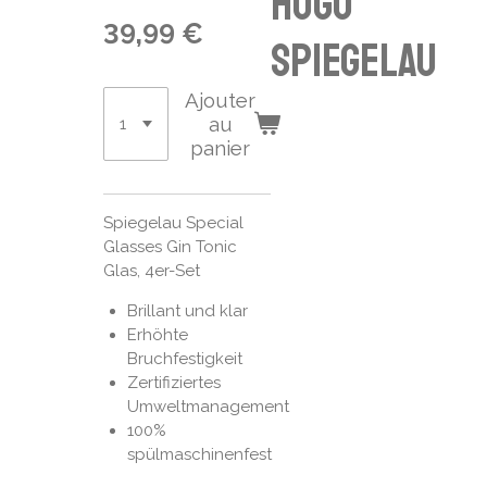
Hugo
39,99 €
Spiegelau
Ajouter
au
panier
Spiegelau Special
Glasses Gin Tonic
Glas, 4er-Set
Brillant und klar
Erhöhte
Bruchfestigkeit
Zertifiziertes
Umweltmanagement
100%
spülmaschinenfest