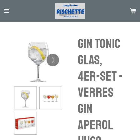
Passer
au
contenu
principal
Gin Tonic
Glas,
4er-Set -
verres
Gin
Aperol