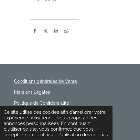
P
P
P
P
a
a
a
a
r
r
r
r
t
t
t
t
a
a
a
a
g
g
g
g
e
e
e
e
r
r
r
r
Conditions générales de Vente
Mentions Légales
Politique de Confidentialité
© 2020 - 2026 Rischette
Ce site utilise des cookies afin d’améliorer votre
Propulsé par
Webador
expérience utilisateur et vous proposer des
annonces personnalisées. En continuant
d'utiliser ce site, vous confirmez que vous
acceptez notre politique d’utilisation des cookies.