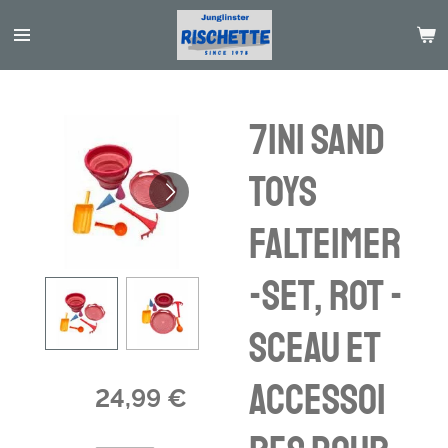
Passer
au
contenu
principal
7in1 Sand
Toys
Falteimer
-Set, rot -
sceau et
accessoi
24,99 €