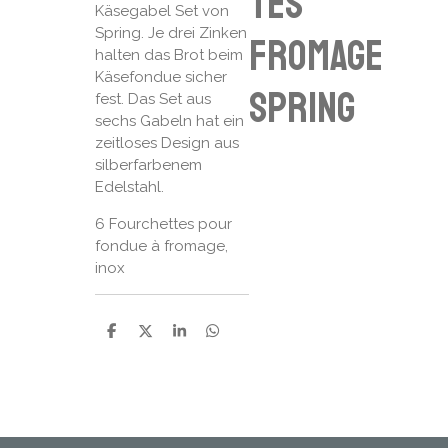
tes
Käsegabel Set von
Spring. Je drei Zinken
fromage
halten das Brot beim
Käsefondue sicher
SPRING
fest. Das Set aus
sechs Gabeln hat ein
zeitloses Design aus
silberfarbenem
Edelstahl.
6 Fourchettes pour
fondue à fromage,
inox
P
P
P
P
a
a
a
a
r
r
r
r
t
t
t
t
a
a
a
a
g
g
g
g
e
e
e
e
r
r
r
r