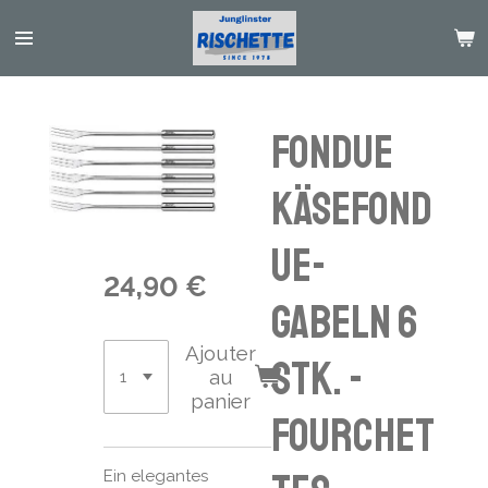
Passer
au
contenu
principal
Fondue
Käsefond
ue-
24,90 €
Gabeln 6
Ajouter
Stk. -
au
panier
fourchet
Ein elegantes