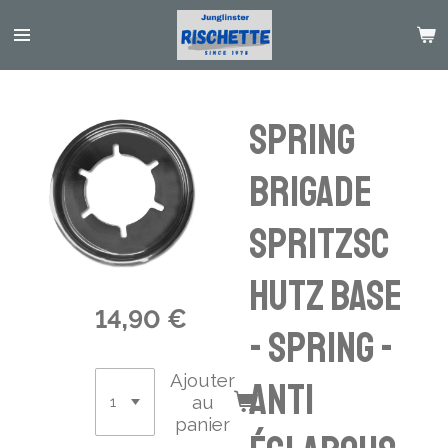
Passer
au
contenu
principal
Spring
Brigade
Spritzsc
hutz Base
14,90 €
- Spring -
Ajouter
Anti
au
panier