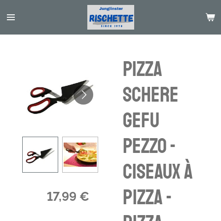
Passer
au
contenu
principal
Pizza
Schere
Gefu
Pezzo -
Ciseaux à
pizza -
17,99 €