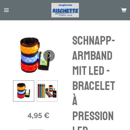
Passer
au
contenu
principal
Schnapp-
Armband
mit LED -
bracelet
à
pression
4,95 €