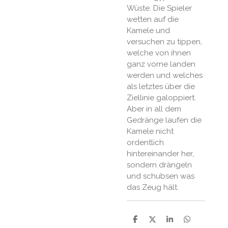
Wüste. Die Spieler
wetten auf die
Kamele und
versuchen zu tippen,
welche von ihnen
ganz vorne landen
werden und welches
als letztes über die
Ziellinie galoppiert.
Aber in all dem
Gedränge laufen die
Kamele nicht
ordentlich
hintereinander her,
sondern drängeln
und schubsen was
das Zeug hält.
P
P
P
P