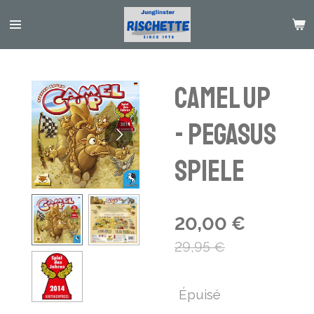
Passer
au
contenu
principal
Camel Up
- Pegasus
Spiele
20,00 €
29,95 €
Épuisé